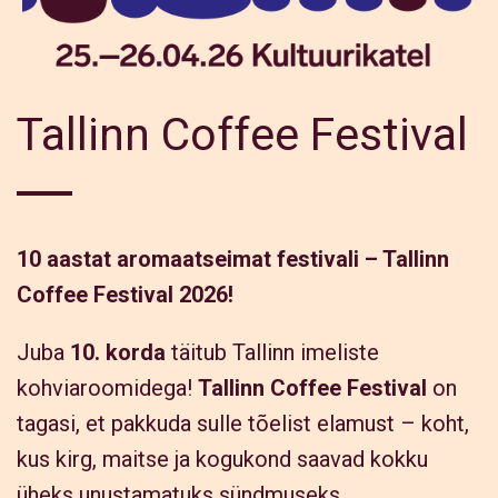
Tallinn Coffee Festival
H
o
m
10 aastat aromaatseimat festivali – Tallinn
e
Coffee Festival 2026!
Juba
10. korda
täitub Tallinn imeliste
kohviaroomidega!
Tallinn Coffee Festival
on
tagasi, et pakkuda sulle tõelist elamust – koht,
kus kirg, maitse ja kogukond saavad kokku
üheks unustamatuks sündmuseks.