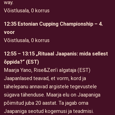
way.
Võistlusala, 0 korrus
12:35 Estonian Cupping Championship – 4.
voor
Võistlusala, 0 korrus
12:55 – 13:15 „Rituaal Jaapanis: mida sellest
õppida?“ (EST)
Maarja Yano, Rise&Zen’i algataja (EST)
Jaapanlased teavad, et vorm, kord ja
tähelepanu annavad argistele tegevustele
sügava tähenduse. Maarja elu on Jaapaniga
põimitud juba 20 aastat. Ta jagab oma
Jaapaniga seotud kogemusi ja teadmisi.