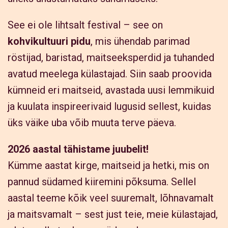
See ei ole lihtsalt festival – see on
kohvikultuuri pidu
, mis ühendab parimad
röstijad, baristad, maitseeksperdid ja tuhanded
avatud meelega külastajad. Siin saab proovida
kümneid eri maitseid, avastada uusi lemmikuid
ja kuulata inspireerivaid lugusid sellest, kuidas
üks väike uba võib muuta terve päeva.
2026 aastal tähistame juubelit!
Kümme aastat kirge, maitseid ja hetki, mis on
pannud südamed kiiremini põksuma. Sellel
aastal teeme kõik veel suuremalt, lõhnavamalt
ja maitsvamalt – sest just teie, meie külastajad,