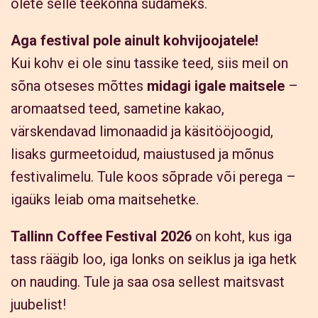
olete selle teekonna südameks.
Aga festival pole ainult kohvijoojatele!
Kui kohv ei ole sinu tassike teed, siis meil on
sõna otseses mõttes
midagi igale maitsele
–
aromaatsed teed, sametine kakao,
värskendavad limonaadid ja käsitööjoogid,
lisaks gurmeetoidud, maiustused ja mõnus
festivalimelu. Tule koos sõprade või perega –
igaüks leiab oma maitsehetke.
Tallinn Coffee Festival 2026
on koht, kus iga
tass räägib loo, iga lonks on seiklus ja iga hetk
on nauding. Tule ja saa osa sellest maitsvast
juubelist!