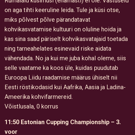
Rumalaid küsimusi (enamasti) ei ole. Vastuseid
on aga tihti keeruline leida. Tule ja küsi otse,
miks põlvest põlve pärandatavat
kohvikasvatamise kultuuri on oluline hoida ja
kas sina saad päriselt kohvikasvatajaid toetada
ning tarneahelates esinevaid riske aidata
vähendada. No ja kui me juba kohal oleme, siis
selle vaatame ka koos üle, kuidas puudutab
Euroopa Liidu raadamise määrus ühiselt nii
Eesti röstikodasid kui Aafrika, Aasia ja Ladina-
Ameerika kohvifarmereid.
Võistlusala, 0 korrus
11:50 Estonian Cupping Championship – 3.
voor